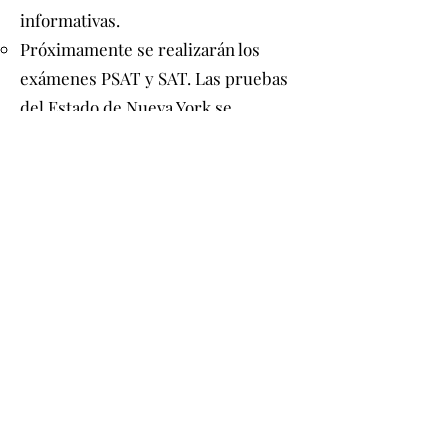
informativas.
Próximamente se realizarán los
exámenes PSAT y SAT. Las pruebas
del Estado de Nueva York se
realizarán después de las vacaciones
de abril.
Se compartió y revisó el Informe del
Tesorero, línea por línea.
Se otorgaron 7844 minibecas al
personal en lo que va del año.
Se está recaudando fondos para el
club extraescolar Rock Band.
Nuevos negocios:
Próximamente se realizará la
recaudación de fondos Double Good: