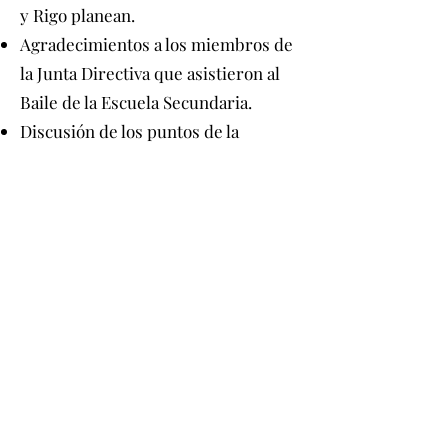
y Rigo planean.
Agradecimientos a los miembros de
la Junta Directiva que asistieron al
Baile de la Escuela Secundaria.
Discusión de los puntos de la
agenda.
Desayuno de agradecimiento a los
maestros programado para el jueves
8 de mayo de 2025.
Discusión sobre la obtención de
bagels y una camiseta suave como
obsequio para el personal de RKA.
Riverdale Kingsbridge Academy MS/HS 141
660 W. 237 Street, Bronx, NY 10463
718.796.8516